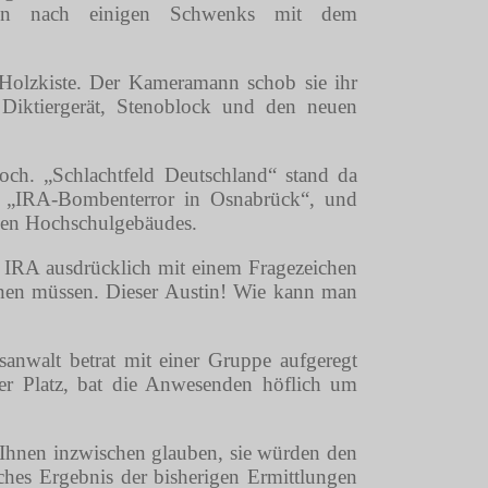
ten nach einigen Schwenks mit dem
 Holzkiste. Der Kameramann schob sie ihr
e Diktiergerät, Stenoblock und den neuen
hoch. „Schlachtfeld Deutschland“ stand da
er „IRA-Bombenterror in Osnabrück“, und
nden Hochschulgebäudes.
e IRA ausdrücklich mit einem Fragezeichen
ahnen müssen. Dieser Austin! Wie kann man
sanwalt betrat mit einer Gruppe aufgeregt
er Platz, bat die Anwesenden höflich um
hnen inzwischen glauben, sie würden den
iches Ergebnis der bisherigen Ermittlungen