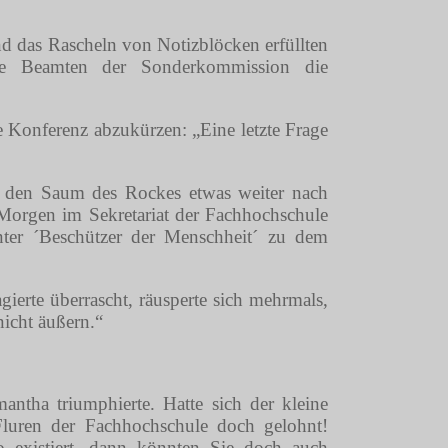
nd das Rascheln von Notizblöcken erfüllten
ie Beamten der Sonderkommission die
e Konferenz abzukürzen: „Eine letzte Frage
e den Saum des Rockes etwas weiter nach
 Morgen im Sekretariat der Fachhochschule
nter ´Beschützer der Menschheit´ zu dem
ierte überrascht, räusperte sich mehrmals,
nicht äußern.“
ntha triumphierte. Hatte sich der kleine
uren der Fachhochschule doch gelohnt!
 existiert, dann könnten Sie doch auch