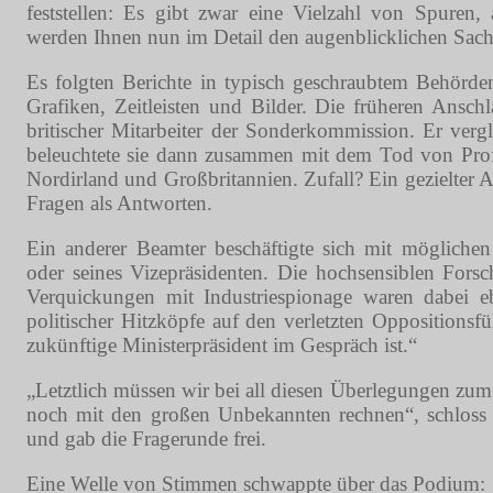
feststellen: Es gibt zwar eine Vielzahl von Spuren,
werden Ihnen nun im Detail den augenblicklichen Sach
Es folgten Berichte in typisch geschraubtem Behörden
Grafiken, Zeitleisten und Bilder. Die früheren Ansch
britischer Mitarbeiter der Sonderkommission. Er verg
beleuchtete sie dann zusammen mit dem Tod von Prof
Nordirland und Großbritannien. Zufall? Ein gezielter
Fragen als Antworten.
Ein anderer Beamter beschäftigte sich mit mögliche
oder seines Vizepräsidenten. Die hochsensiblen Fors
Verquickungen mit Industriespionage waren dabei e
politischer Hitzköpfe auf den verletzten Oppositionsf
zukünftige Ministerpräsident im Gespräch ist.“
„Letztlich müssen wir bei all diesen Überlegungen zu
noch mit den großen Unbekannten rechnen“, schloss d
und gab die Fragerunde frei.
Eine Welle von Stimmen schwappte über das Podium: