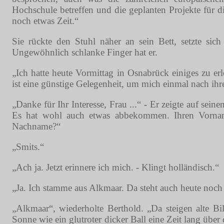
Hochschule betreffen und die geplanten Projekte für
noch etwas Zeit.“
Sie rückte den Stuhl näher an sein Bett, setzte sic
Ungewöhnlich schlanke Finger hat er.
„Ich hatte heute Vormittag in Osnabrück einiges zu erl
ist eine günstige Gelegenheit, um mich einmal nach ih
„Danke für Ihr Interesse, Frau ...“ - Er zeigte auf se
Es hat wohl auch etwas abbekommen. Ihren Vorna
Nachname?“
„Smits.“
„Ach ja. Jetzt erinnere ich mich. - Klingt holländisch.“
„Ja. Ich stamme aus Alkmaar. Da steht auch heute noch
„Alkmaar“, wiederholte Berthold. „Da steigen alte B
Sonne wie ein glutroter dicker Ball eine Zeit lang übe