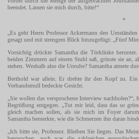
vorbei durch die Menge der aufgebrachten Journalist
beendet. Lassen sie mich durch, bitte!“
*
„Es geht Herrn Professor Ackermann den Umständen en
gesagt und mit strengem Blick hinzugefügt: „Fünf Minu
Vorsichtig drückte Samantha die Türklinke herunter.
beiden Zimmern auf einem Stuhl saß, grinste sie an, a
stehen. Weshalb also die Unruhe? Samantha atmete durch
Berthold war allein. Er drehte ihr den Kopf zu. Ein
Verbandsmull bedeckte Gesicht.
„Sie wollen das versprochene Interview nachholen?“, fr
Begrüßung entgegen. „Tut mir leid, dass das so grün
gleich machen sollen, als sie mich im Foyer darum 
Samantha bemerkte, wie die Schmerzen ihn daran hinde
„Ich bitte sie, Professor. Bleiben Sie liegen. Das Mei
besprochen, auch was die zahlreichen europäischen