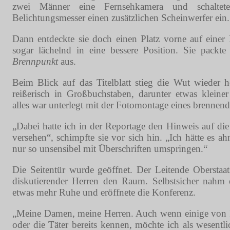
zwei Männer eine Fernsehkamera und schalte
Belichtungsmesser einen zusätzlichen Scheinwerfer ein.
Dann entdeckte sie doch einen Platz vorne auf einer
sogar lächelnd in eine bessere Position. Sie packt
Brennpunkt
aus.
Beim Blick auf das Titelblatt stieg die Wut wieder 
reißerisch in Großbuchstaben, darunter etwas klein
alles war unterlegt mit der Fotomontage eines brenne
„Dabei hatte ich in der Reportage den Hinweis auf di
versehen“, schimpfte sie vor sich hin. „Ich hätte es 
nur so unsensibel mit Überschriften umspringen.“
Die Seitentür wurde geöffnet. Der Leitende Oberstaat
diskutierender Herren den Raum. Selbstsicher nahm 
etwas mehr Ruhe und eröffnete die Konferenz.
„Meine Damen, meine Herren. Auch wenn einige von I
oder die Täter bereits kennen, möchte ich als wesentl