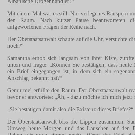
Albanische Drogenhändler?“
Mit einem Mal war es still. Nur verlegenes Räuspern u
den Raum. Nach kurzer Pause beantworteten d
aufgeworfenen Fragen der Reihe nach.
Der Oberstaatsanwalt schaute auf die Uhr, versuchte di
noch?“
Samantha erhob sich langsam von ihrer Kiste, zupft
unten und fragte: „Können Sie bestätigen, dass heute
ein Brief eingegangen ist, in dem sich ein sogenan
Anschlag bekannt hat?“
Gemurmel erfüllte den Raum. Der Oberstaatsanwalt reag
bevor er antwortete: „Äh, - dazu möchte ich mich jetzt 
„Sie bestätigen damit also die Existenz dieses Briefes?“
Der Oberstaatsanwalt biss die Lippen zusammen. Sama
Umweg heute Morgen und das Lauschen auf den Fl
Haken wir noch einmal nach: „Wenn der Brief also