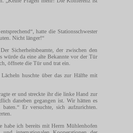
en. „Keine Fragen mehr! Die Konferenz ist
tsprechend“, hatte die Stationsschwester
ten. Nicht länger!“
 Der Sicherheitsbeamte, der zwischen den
ls würde da eine alte Bekannte vor der Tür
, öffnete die Tür und trat ein.
 Lächeln huschte über das zur Hälfte mit
agte er und streckte ihr die linke Hand zur
dlich daneben gegangen ist. Wir hätten es
baten.“ Er versuchte, sich aufzurichten.
rten.
ste habe ich bereits mit Herrn Mühlenhofen
 und internationalen Kooperationen der